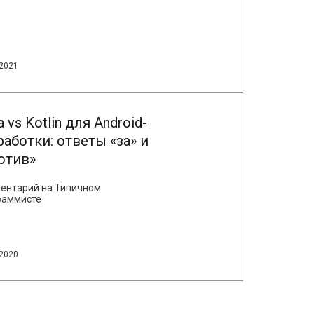
.2021
 vs Kotlin для Android-
работки: ответы «за» и
отив»
ентарий на Типичном
раммисте
.2020