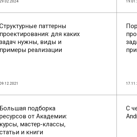
29.02.2024
19.01
Структурные паттерны
Пор
проектирования: для каких
про
задач нужны, виды и
зад
примеры реализации
при
ЧИТАТЬ
09.12.2021
17.11
Большая подборка
С ч
ресурсов от Академии:
And
курсы, мастер-классы,
статьи и книги