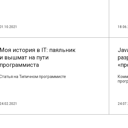
ЧИТАТЬ
01.10.2021
18.06
Моя история в IT: паяльник
Java
и вышмат на пути
раз
программиста
«пр
ЧИТАТЬ
Статья на Типичном программисте
Комм
прог
24.02.2021
24.07