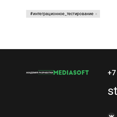
#интеграционное_тестирование
+7
s