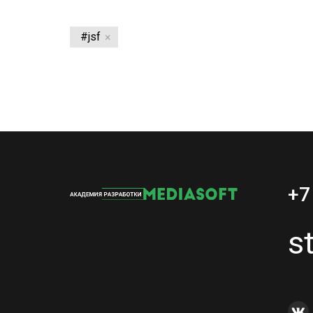
#jsf
+7
s