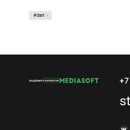
#dart
+7
s