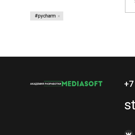
#pycharm
+7
s