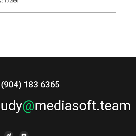
25.10.2020
 (904) 183 6365
tudy
@
mediasoft.team