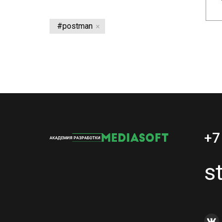
#postman
+7
s