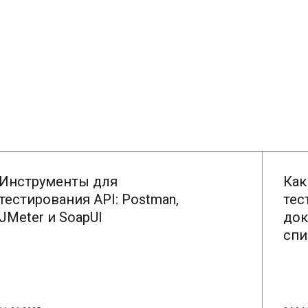
Инструменты для
Как
тестирования API: Postman,
тес
JMeter и SoapUI
док
спи
ЧИТАТЬ