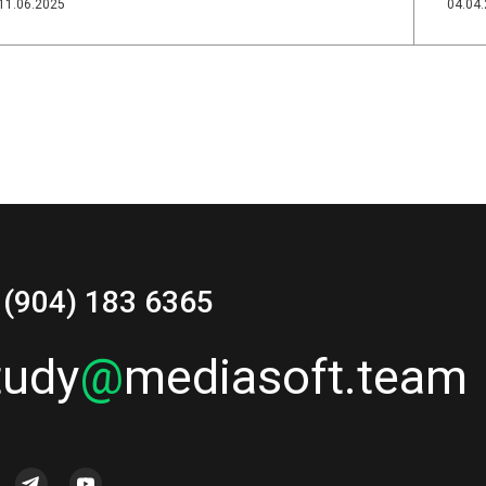
11.06.2025
04.04
 (904) 183 6365
tudy
@
mediasoft.team