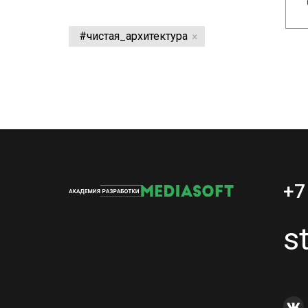
#чистая_архитектура
+7
s