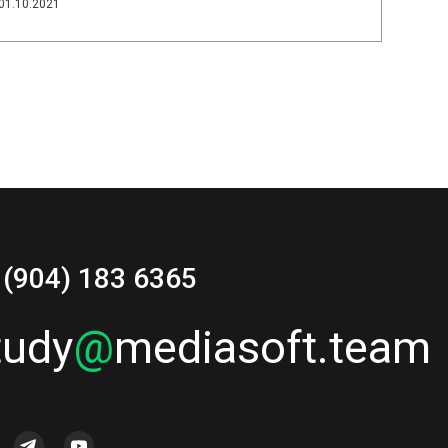
01.10.2021
 (904) 183 6365
tudy
@
mediasoft.team